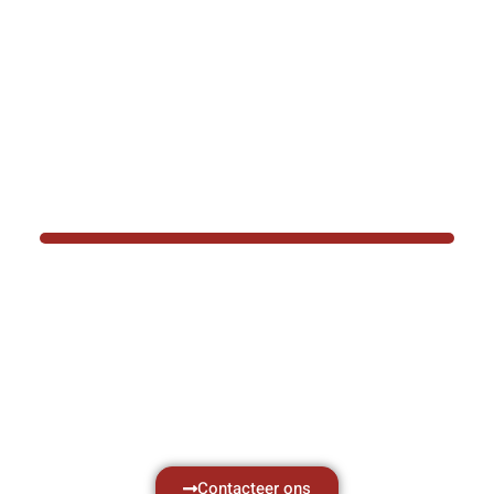
BOTEC HELPT U GRAAG VER
Hef- en hijswerktuigen vereisen kennis van
aken, daarom ondersteunen wij u graag met al 
vragen.
Neem vrijblijvend contact op.
Contacteer ons