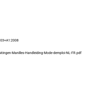
003+A1:2008
uitingen-Manilles-Handleiding-Mode-demploi-NL-FR.pdf