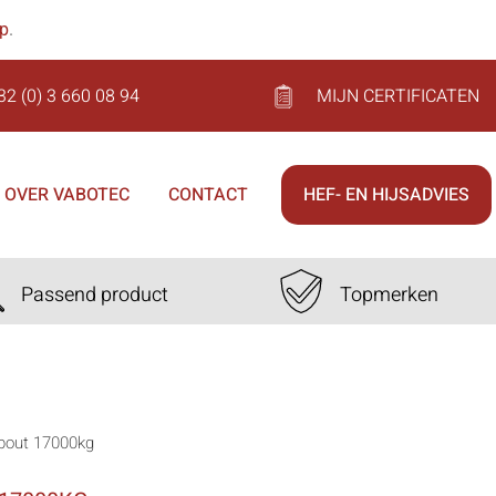
op
.
32 (0) 3 660 08 94
MIJN CERTIFICATEN
OVER VABOTEC
CONTACT
HEF- EN HIJSADVIES
Passend product
Topmerken
tbout 17000kg