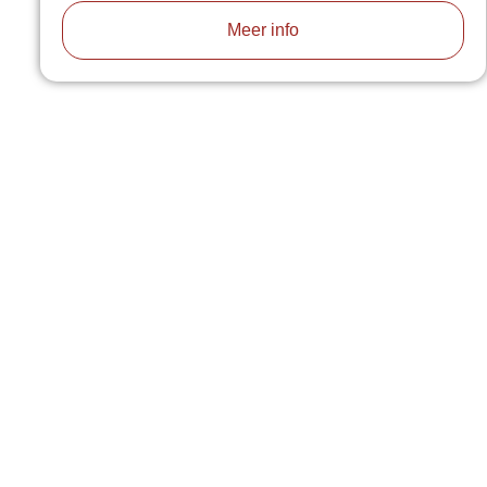
Meer info
VAB
za