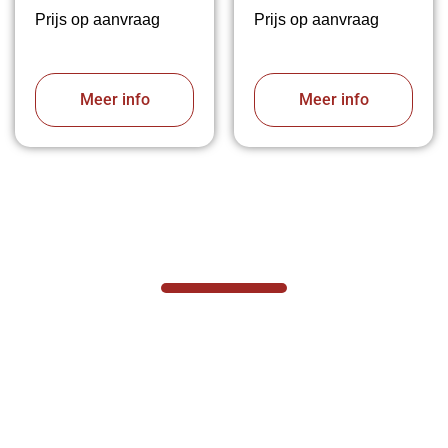
Prijs op aanvraag
Prijs op aanvraag
Meer info
Meer info
VABOTEC HELPT U GRAAG VERDER
Hef- en hijswerktuigen vereisen kennis
van zaken, daarom ondersteunen wij u
graag met al uw vragen.
Neem vrijblijvend contact op.