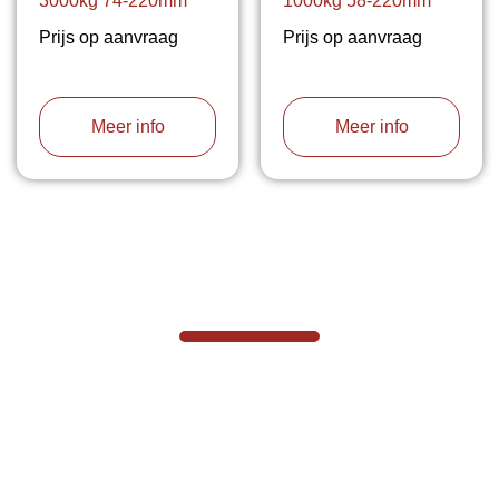
3000kg 74-220mm
1000kg 58-220mm
Prijs op aanvraag
Prijs op aanvraag
Meer info
Meer info
VABOTEC HELPT U GRAAG VERDER
Hef- en hijswerktuigen vereisen kennis
van zaken, daarom ondersteunen wij u
graag met al uw vragen.