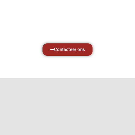
zaken, daarom ondersteunen wij u graag
met al uw vragen.
Neem vrijblijvend contact op.
Contacteer ons