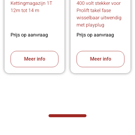
Kettingmagazijn 1T
400 volt stekker voor
12m tot 14 m
Prolift takel fase
wisselbaar uitwendig
met playplug
Prijs op aanvraag
Prijs op aanvraag
Meer info
Meer info
VABOTEC HELPT U GRAAG VERDER
Hef- en hijswerktuigen vereisen kennis van