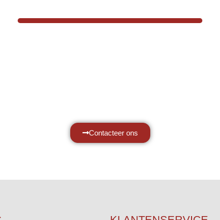
Hef- en hijswerktuigen vereisen kennis van
ken, daarom ondersteunen wij u graag met al
vragen.
Neem vrijblijvend contact op.
Contacteer ons
C
KLANTENSERVICE