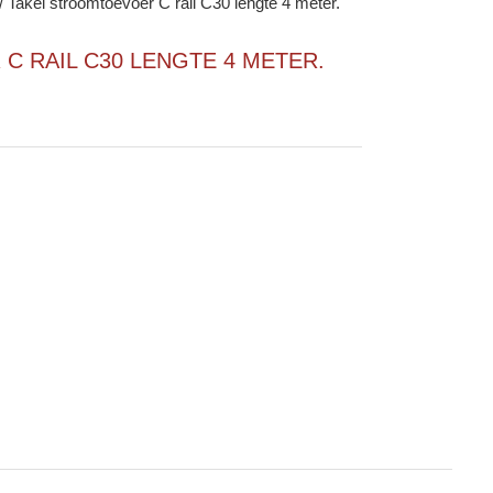
/
Takel stroomtoevoer C rail C30 lengte 4 meter.
 RAIL C30 LENGTE 4 METER.