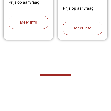
Prijs op aanvraag
Prijs op aanvraag
Meer info
Meer info
VABOTEC HELPT U GRAAG VERDER
Hef- en hijswerktuigen vereisen kennis van
zaken, daarom ondersteunen wij u graag
met al uw vragen.