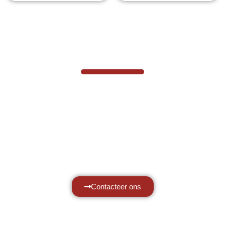
VABOTEC HELPT U GRAAG VERDER
Hef- en hijswerktuigen vereisen kennis
van zaken, daarom ondersteunen wij u
graag met al uw vragen.
Neem vrijblijvend contact op.
Contacteer ons