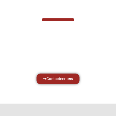
VABOTEC HELPT U GRAAG VERDER
Hef- en hijswerktuigen vereisen kennis van
zaken, daarom ondersteunen wij u graag
met al uw vragen.
Neem vrijblijvend contact op.
Contacteer ons