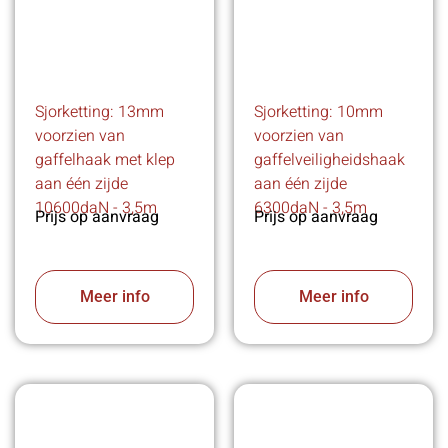
Sjorketting: 13mm
Sjorketting: 10mm
voorzien van
voorzien van
gaffelhaak met klep
gaffelveiligheidshaak
aan één zijde
aan één zijde
10600daN - 3,5m
6300daN - 3,5m
Prijs op aanvraag
Prijs op aanvraag
Meer info
Meer info