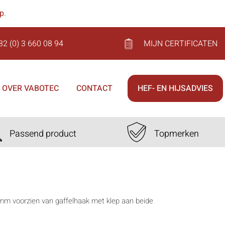
op
.
32 (0) 3 660 08 94
MIJN CERTIFICATEN
OVER VABOTEC
CONTACT
HEF- EN HIJSADVIES
Passend product
Topmerken
0mm voorzien van gaffelhaak met klep aan beide