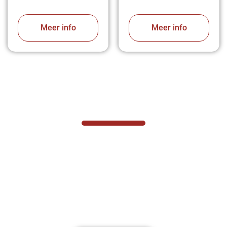
Meer info
Meer info
VABOTEC HELPT U GRAAG VERDER
Hef- en hijswerktuigen vereisen kennis
van zaken, daarom ondersteunen wij u
graag met al uw vragen.
Neem vrijblijvend contact op.