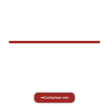
BOTEC HELPT U GRAAG VER
Hef- en hijswerktuigen vereisen kennis van
aken, daarom ondersteunen wij u graag met al 
vragen.
Neem vrijblijvend contact op.
Contacteer ons