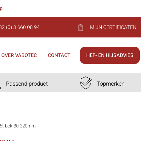
op
.
32 (0) 3 660 08 94
MIJN CERTIFICATEN
OVER VABOTEC
CONTACT
HEF- EN HIJSADVIES
Passend product
Topmerken
 5t bek 80-320mm