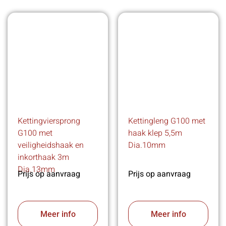
Kettingviersprong
Kettingleng G100 met
G100 met
haak klep 5,5m
veiligheidshaak en
Dia.10mm
inkorthaak 3m
Dia.13mm
Prijs op aanvraag
Prijs op aanvraag
Meer info
Meer info