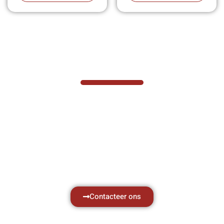
VABOTEC HELPT U GRAAG VERDER
Hef- en hijswerktuigen vereisen kennis van
zaken, daarom ondersteunen wij u graag
met al uw vragen.
Neem vrijblijvend contact op.
Contacteer ons