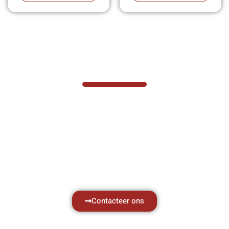
VABOTEC HELPT U GRAAG VERDER
Hef- en hijswerktuigen vereisen kennis van
zaken, daarom ondersteunen wij u graag
met al uw vragen.
Neem vrijblijvend contact op.
Contacteer ons