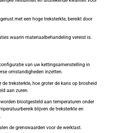
lijke flexibiliteit en uitstekende kwaliteit voor
tgerust met een hoge treksterkte, bereikt door
aties waarin materiaalbehandeling vereist is.
onfiguratie van uw kettingsamenstelling in
verse omstandigheden inzetten.
de treksterkte, hoe groter de kans op brosheid
eld aan zuren.
 worden blootgesteld aan temperaturen onder
mperatuurbereik blijven de treksterkte en
.
len de grenswaarden voor de werklast.