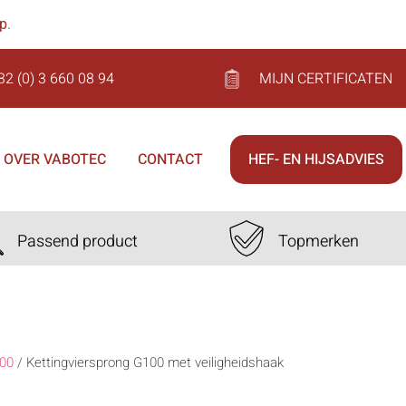
op
.
32 (0) 3 660 08 94
MIJN CERTIFICATEN
OVER VABOTEC
CONTACT
HEF- EN HIJSADVIES
Passend product
Topmerken
00
/
Kettingviersprong G100 met veiligheidshaak