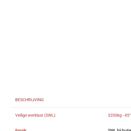
BESCHRIJVING
Veilige werklast (SWL):
3200kg - 45°
Bereik:
SWL bij buit