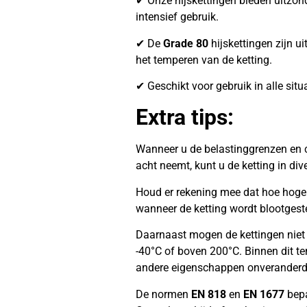
✔ Onze hijskettingen bieden uitzonder
intensief gebruik.
✔ De
Grade 80
hijskettingen zijn ui
het temperen van de ketting.
✔ Geschikt voor gebruik in alle situ
Extra tips:
Wanneer u de belastinggrenzen en c
acht neemt, kunt u de ketting in di
Houd er rekening mee dat hoe hoger 
wanneer de ketting wordt blootgest
Daarnaast mogen de kettingen niet
-40°C of boven 200°C. Binnen dit te
andere eigenschappen onveranderd
De normen
EN 818
en
EN 1677
bepa