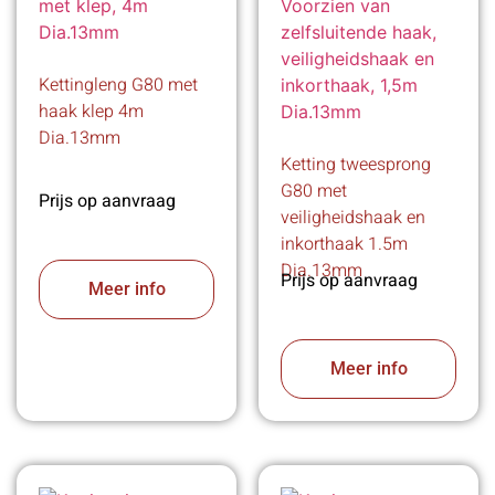
Kettingleng G80 met
haak klep 4m
Dia.13mm
Ketting tweesprong
G80 met
Prijs op aanvraag
veiligheidshaak en
inkorthaak 1.5m
Dia.13mm
Prijs op aanvraag
Meer info
Meer info