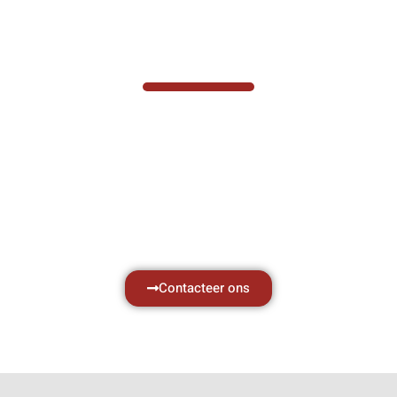
VABOTEC HELPT U GRAAG VERDER
Hef- en hijswerktuigen vereisen kennis van
zaken, daarom ondersteunen wij u graag
met al uw vragen.
Neem vrijblijvend contact op.
Contacteer ons