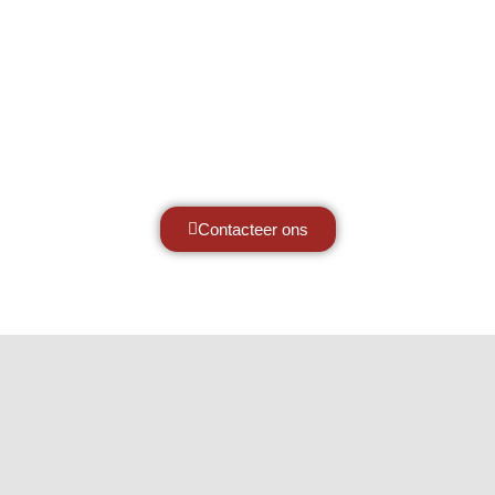
Hef- en hijswerktuigen vereisen kennis
van zaken, daarom ondersteunen wij u
graag met al uw vragen.
Neem vrijblijvend contact op.
Contacteer ons