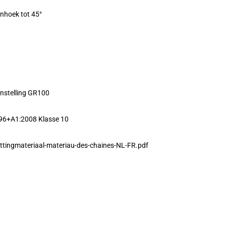
enhoek tot 45°
nstelling GR100
96+A1:2008 Klasse 10
ttingmateriaal-materiau-des-chaines-NL-FR.pdf