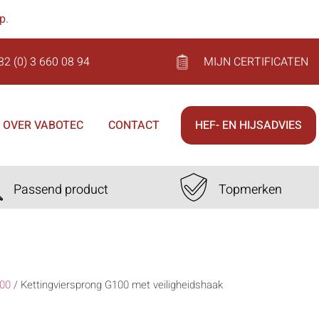
op
.
32 (0) 3 660 08 94
MIJN CERTIFICATEN
OVER VABOTEC
CONTACT
HEF- EN HIJSADVIES
Passend product
Topmerken
00
/
Kettingviersprong G100 met veiligheidshaak