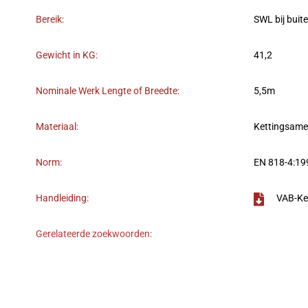
Bereik:
SWL bij buit
Gewicht in KG:
41,2
Nominale Werk Lengte of Breedte:
5,5m
Materiaal:
Kettingsame
Norm:
EN 818-4:19
Handleiding:
VAB-Ke
Gerelateerde zoekwoorden: