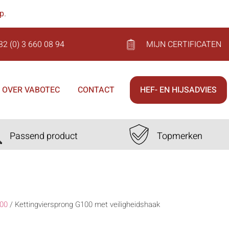
op
.
32 (0) 3 660 08 94
MIJN CERTIFICATEN
OVER VABOTEC
CONTACT
HEF- EN HIJSADVIES
Passend product
Topmerken
00
/
Kettingviersprong G100 met veiligheidshaak