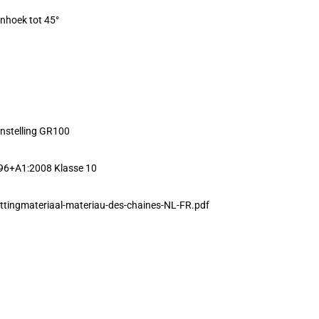
enhoek tot 45°
nstelling GR100
96+A1:2008 Klasse 10
ttingmateriaal-materiau-des-chaines-NL-FR.pdf