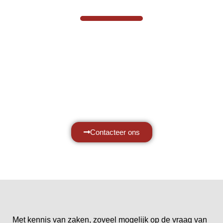
Hef- en hijswerktuigen vereisen kennis
van zaken, daarom ondersteunen wij u
graag met al uw vragen.
Neem vrijblijvend contact op.
Contacteer ons
Met kennis van zaken, zoveel mogelijk op de vraag van