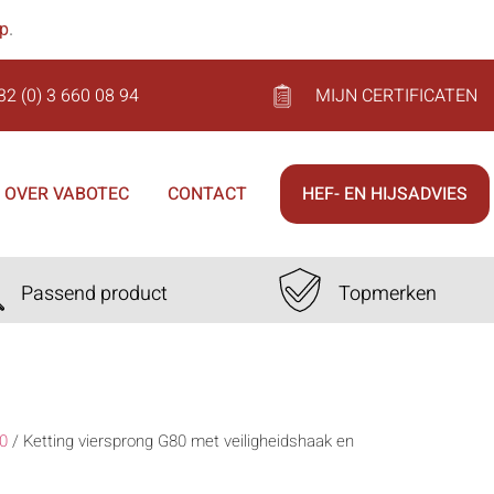
op
.
32 (0) 3 660 08 94
MIJN CERTIFICATEN
OVER VABOTEC
CONTACT
HEF- EN HIJSADVIES
Passend product
Topmerken
0
/
Ketting viersprong G80 met veiligheidshaak en