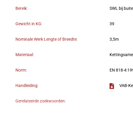
Bereik:
SWL bij buit
Gewicht in KG:
39
Nominale Werk Lengte of Breedte:
3,5m
Materiaal:
Kettingsame
Norm:
EN 818-4:1
Handleiding:
VAB-Ke
Gerelateerde zoekwoorden: