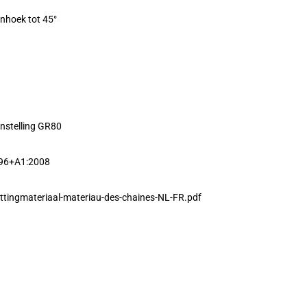
enhoek tot 45°
nstelling GR80
996+A1:2008
ttingmateriaal-materiau-des-chaines-NL-FR.pdf