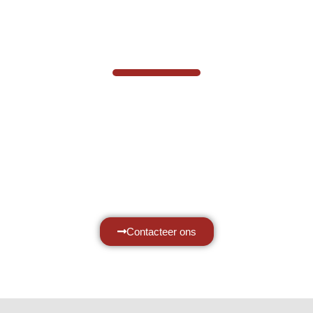
VABOTEC HELPT U GRAAG VERDER
Hef- en hijswerktuigen vereisen kennis
van zaken, daarom ondersteunen wij u
graag met al uw vragen.
Neem vrijblijvend contact op.
Contacteer ons