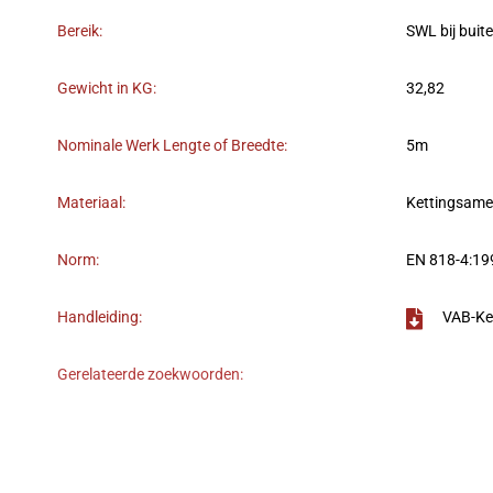
Bereik:
SWL bij buit
Gewicht in KG:
32,82
Nominale Werk Lengte of Breedte:
5m
Materiaal:
Kettingsame
Norm:
EN 818-4:19
Handleiding:
VAB-Ke
Gerelateerde zoekwoorden: