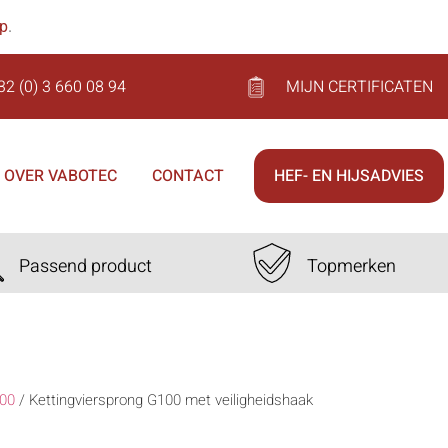
op
.
32 (0) 3 660 08 94
MIJN CERTIFICATEN
OVER VABOTEC
CONTACT
HEF- EN HIJSADVIES
Passend product
Topmerken
00
/
Kettingviersprong G100 met veiligheidshaak