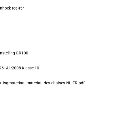
enhoek tot 45°
nstelling GR100
96+A1:2008 Klasse 10
ttingmateriaal-materiau-des-chaines-NL-FR.pdf