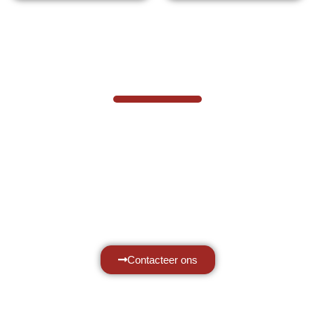
VABOTEC HELPT U GRAAG VERDER
Hef- en hijswerktuigen vereisen kennis
van zaken, daarom ondersteunen wij u
graag met al uw vragen.
Neem vrijblijvend contact op.
Contacteer ons