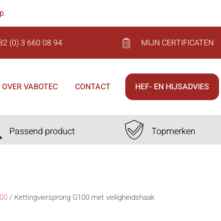
op
.
32 (0) 3 660 08 94
MIJN CERTIFICATEN
OVER VABOTEC
CONTACT
HEF- EN HIJSADVIES
Passend product
Topmerken
00
/
Kettingviersprong G100 met veiligheidshaak