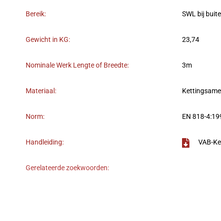
Bereik:
SWL bij buit
Gewicht in KG:
23,74
Nominale Werk Lengte of Breedte:
3m
Materiaal:
Kettingsame
Norm:
EN 818-4:19
Handleiding:
VAB-Ke
Gerelateerde zoekwoorden: