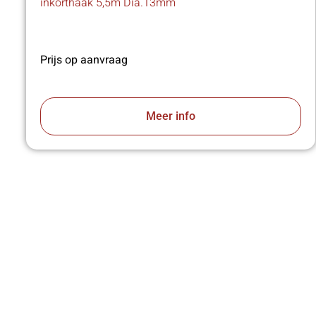
inkorthaak 5,5m Dia.13mm
Prijs op aanvraag
Meer info
VA