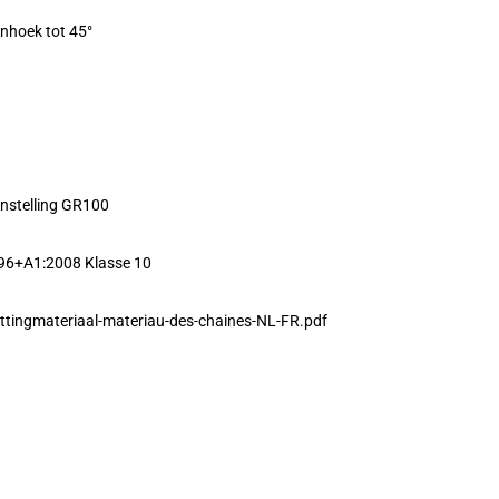
enhoek tot 45°
nstelling GR100
96+A1:2008 Klasse 10
ttingmateriaal-materiau-des-chaines-NL-FR.pdf