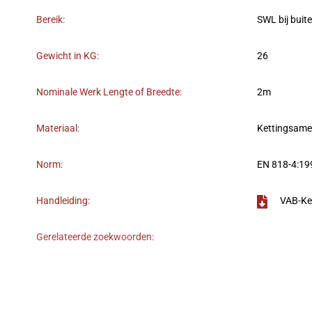
Bereik:
SWL bij buit
Gewicht in KG:
26
Nominale Werk Lengte of Breedte:
2m
Materiaal:
Kettingsame
Norm:
EN 818-4:19
Handleiding:
VAB-Ke
Gerelateerde zoekwoorden: