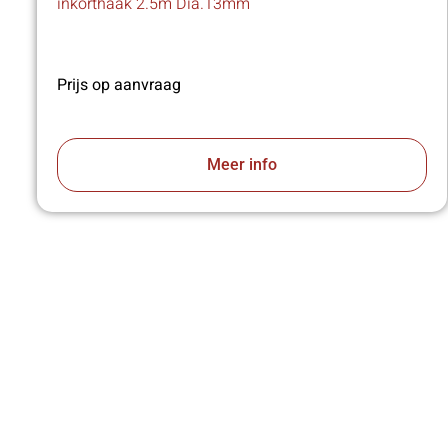
inkorthaak 2.5m Dia.13mm
Prijs op aanvraag
Meer info
VA