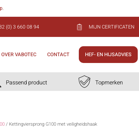
op
.
32 (0) 3 660 08 94
MIJN CERTIFICATEN
OVER VABOTEC
CONTACT
HEF- EN HIJSADVIES
Passend product
Topmerken
00
/
Kettingviersprong G100 met veiligheidshaak