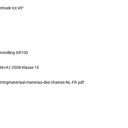
enhoek tot 45°
nstelling GR100
96+A1:2008 Klasse 10
ttingmateriaal-materiau-des-chaines-NL-FR.pdf