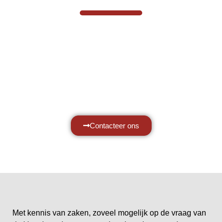
Hef- en hijswerktuigen vereisen kennis
van zaken, daarom ondersteunen wij u
graag met al uw vragen.
Neem vrijblijvend contact op.
Contacteer ons
Met kennis van zaken, zoveel mogelijk op de vraag van