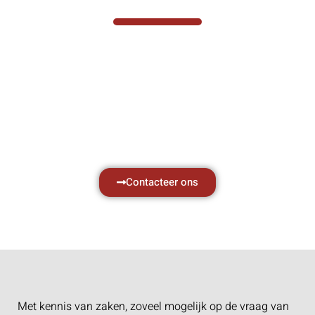
Hef- en hijswerktuigen vereisen kennis van
zaken, daarom ondersteunen wij u graag
met al uw vragen.
Neem vrijblijvend contact op.
Contacteer ons
Met kennis van zaken, zoveel mogelijk op de vraag van