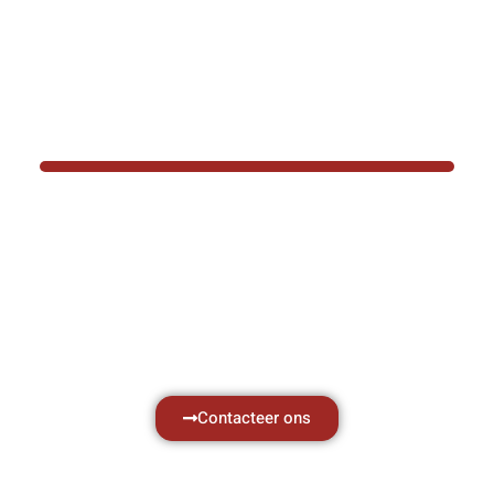
BOTEC HELPT U GRAAG VER
Hef- en hijswerktuigen vereisen kennis van
aken, daarom ondersteunen wij u graag met al 
vragen.
Neem vrijblijvend contact op.
Contacteer ons