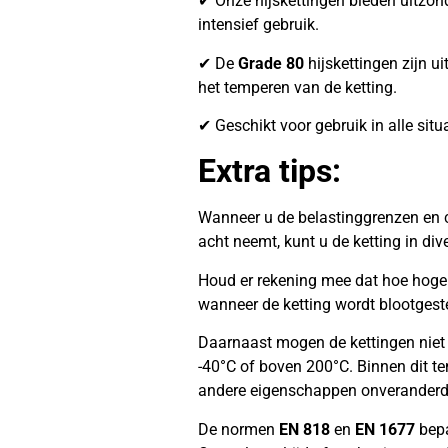
✔ Onze hijskettingen bieden uitzonder
intensief gebruik.
✔ De
Grade 80
hijskettingen zijn ui
het temperen van de ketting.
✔ Geschikt voor gebruik in alle situ
Extra tips:
Wanneer u de belastinggrenzen en c
acht neemt, kunt u de ketting in di
Houd er rekening mee dat hoe hoger 
wanneer de ketting wordt blootgest
Daarnaast mogen de kettingen niet
-40°C of boven 200°C. Binnen dit te
andere eigenschappen onveranderd
De normen
EN 818
en
EN 1677
bepa