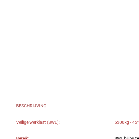
BESCHRIJVING
Veilige werklast (SWL):
5300kg - 45°
Bereik:
SWL bij buit