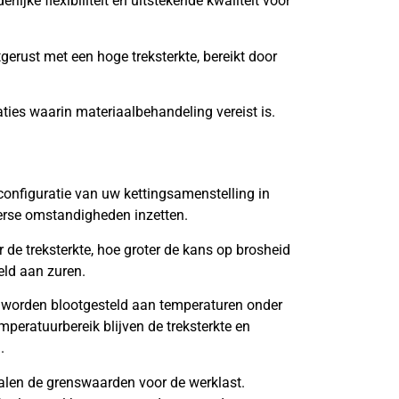
lijke flexibiliteit en uitstekende kwaliteit voor
tgerust met een hoge treksterkte, bereikt door
aties waarin materiaalbehandeling vereist is.
onfiguratie van uw kettingsamenstelling in
verse omstandigheden inzetten.
de treksterkte, hoe groter de kans op brosheid
eld aan zuren.
 worden blootgesteld aan temperaturen onder
mperatuurbereik blijven de treksterkte en
.
len de grenswaarden voor de werklast.