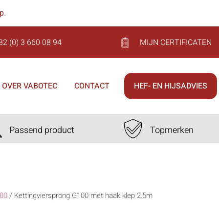
op
.
32 (0) 3 660 08 94
MIJN CERTIFICATEN
OVER VABOTEC
CONTACT
HEF- EN HIJSADVIES
Passend product
Topmerken
00
/
Kettingviersprong G100 met haak klep 2.5m