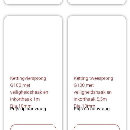
Kettingviersprong
Ketting tweesprong
G100 met
G100 met
veiligheidshaak en
veiligheidshaak en
inkorthaak 1m
inkorthaak 5,5m
Dia.10mm
Dia.13mm
Prijs op aanvraag
Prijs op aanvraag