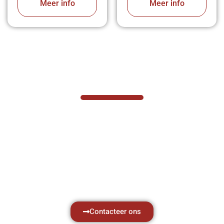
Meer info
Meer info
VABOTEC HELPT U GRAAG VERDER
Hef- en hijswerktuigen vereisen kennis van
zaken, daarom ondersteunen wij u graag
met al uw vragen.
Neem vrijblijvend contact op.
Contacteer ons