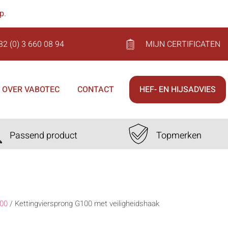
op
.
32 (0) 3 660 08 94
MIJN CERTIFICATEN
OVER VABOTEC
CONTACT
HEF- EN HIJSADVIES
Passend product
Topmerken
00
/
Kettingviersprong G100 met veiligheidshaak