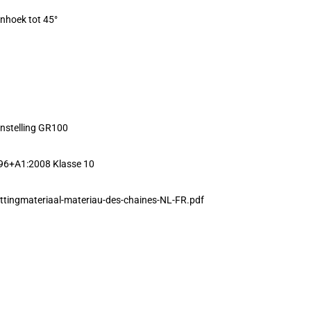
enhoek tot 45°
nstelling GR100
96+A1:2008 Klasse 10
ttingmateriaal-materiau-des-chaines-NL-FR.pdf