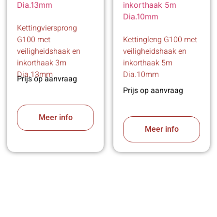
Kettingviersprong
G100 met
Kettingleng G100 met
veiligheidshaak en
veiligheidshaak en
inkorthaak 3m
inkorthaak 5m
Dia.13mm
Dia.10mm
Prijs op aanvraag
Prijs op aanvraag
Meer info
Meer info
VABOTEC HELPT U GRAAG VERDER