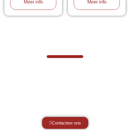
Meer info
Meer info
VABOTEC HELPT U GRAAG VERDER
Hef- en hijswerktuigen vereisen kennis
van zaken, daarom ondersteunen wij u
graag met al uw vragen.
Neem vrijblijvend contact op.
Contacteer ons