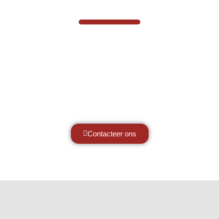
VABOTEC HELPT U GRAAG VERDER
Hef- en hijswerktuigen vereisen kennis
van zaken, daarom ondersteunen wij u
graag met al uw vragen.
Neem vrijblijvend contact op.
Contacteer ons