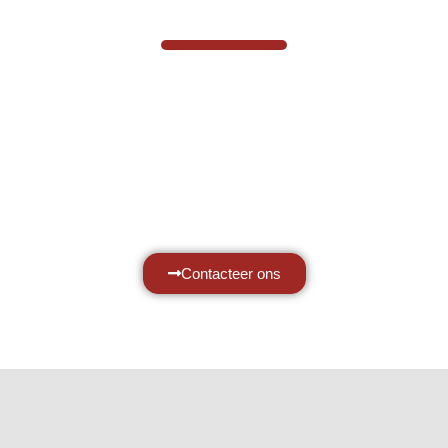
VABOTEC HELPT U GRAAG VERDER
Hef- en hijswerktuigen vereisen kennis
van zaken, daarom ondersteunen wij u
graag met al uw vragen.
Neem vrijblijvend contact op.
Contacteer ons