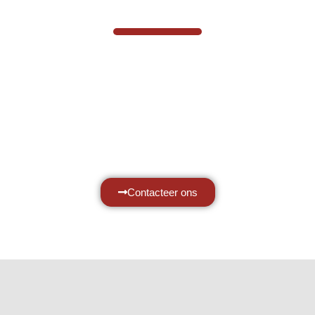
VABOTEC HELPT U GRAAG VERDER
Hef- en hijswerktuigen vereisen kennis
van zaken, daarom ondersteunen wij u
graag met al uw vragen.
Neem vrijblijvend contact op.
Contacteer ons