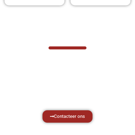
VABOTEC HELPT U GRAAG VERDER
Hef- en hijswerktuigen vereisen kennis van
zaken, daarom ondersteunen wij u graag
met al uw vragen.
Neem vrijblijvend contact op.
Contacteer ons