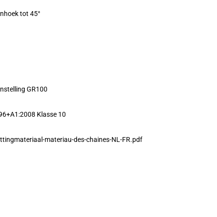
enhoek tot 45°
nstelling GR100
96+A1:2008 Klasse 10
ttingmateriaal-materiau-des-chaines-NL-FR.pdf