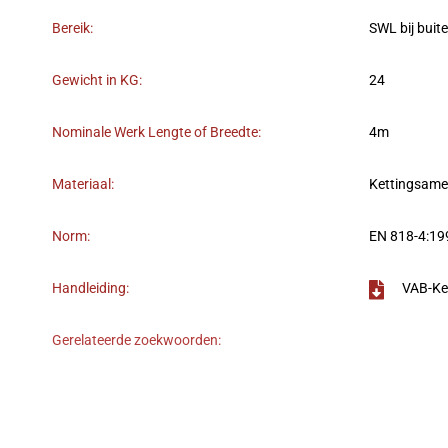
Bereik:
SWL bij buit
Gewicht in KG:
24
Nominale Werk Lengte of Breedte:
4m
Materiaal:
Kettingsame
Norm:
EN 818-4:19
Handleiding:
VAB-Ke
Gerelateerde zoekwoorden: