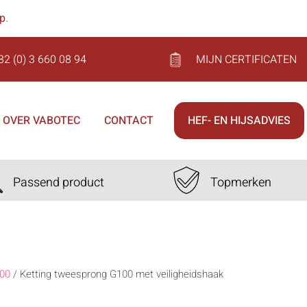
op
.
32 (0) 3 660 08 94
MIJN CERTIFICATEN
OVER VABOTEC
CONTACT
HEF- EN HIJSADVIES
Passend product
Topmerken
00
/
Ketting tweesprong G100 met veiligheidshaak