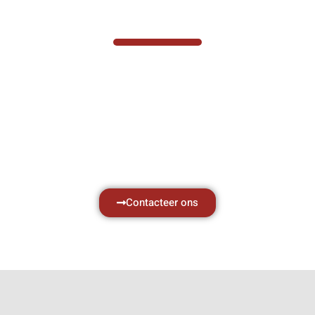
VABOTEC HELPT U GRAAG VERDER
Hef- en hijswerktuigen vereisen kennis van
zaken, daarom ondersteunen wij u graag
met al uw vragen.
Neem vrijblijvend contact op.
Contacteer ons