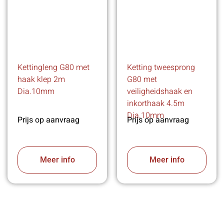
Kettingleng G80 met
Ketting tweesprong
haak klep 2m
G80 met
Dia.10mm
veiligheidshaak en
inkorthaak 4.5m
Dia.10mm
Prijs op aanvraag
Prijs op aanvraag
Meer info
Meer info