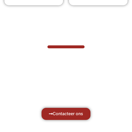
VABOTEC HELPT U GRAAG VERDER
Hef- en hijswerktuigen vereisen kennis van
zaken, daarom ondersteunen wij u graag
met al uw vragen.
Neem vrijblijvend contact op.
Contacteer ons