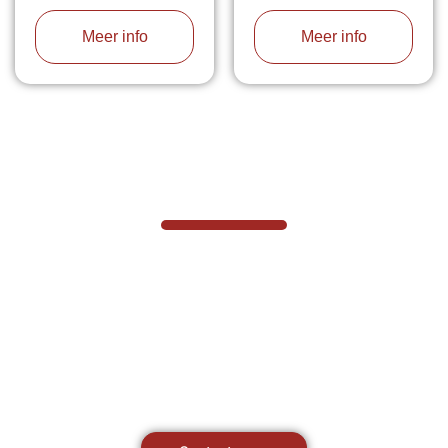
Meer info
Meer info
VABOTEC HELPT U GRAAG VERDER
Hef- en hijswerktuigen vereisen kennis van
zaken, daarom ondersteunen wij u graag
met al uw vragen.
Neem vrijblijvend contact op.