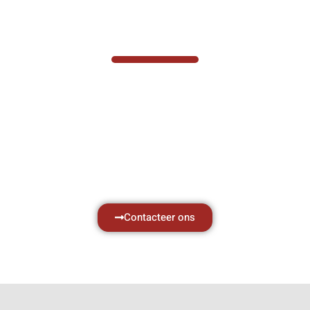
VABOTEC HELPT U GRAAG VERDER
Hef- en hijswerktuigen vereisen kennis van
zaken, daarom ondersteunen wij u graag
met al uw vragen.
Neem vrijblijvend contact op.
Contacteer ons