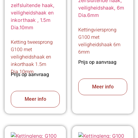
Kettingviersprong
G100 met
Ketting tweesprong
veiligheidshaak 6m
G100 met
6mm
veiligheidshaak en
Prijs op aanvraag
inkorthaak 1.5m
Dia.10mm
Prijs op aanvraag
Meer info
Meer info