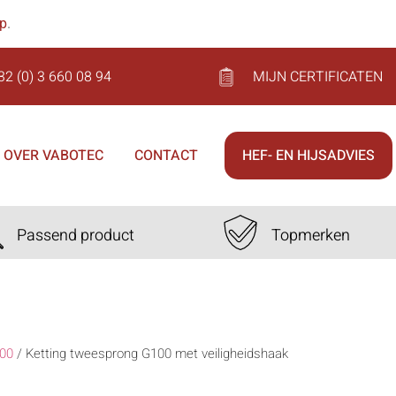
op
.
32 (0) 3 660 08 94
MIJN CERTIFICATEN
OVER VABOTEC
CONTACT
HEF- EN HIJSADVIES
Passend product
Topmerken
00
/
Ketting tweesprong G100 met veiligheidshaak