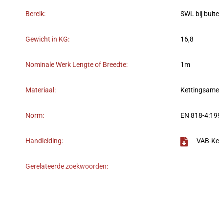
Bereik:
SWL bij buit
Gewicht in KG:
16,8
Nominale Werk Lengte of Breedte:
1m
Materiaal:
Kettingsame
Norm:
EN 818-4:19
Handleiding:
VAB-Ke
Gerelateerde zoekwoorden: