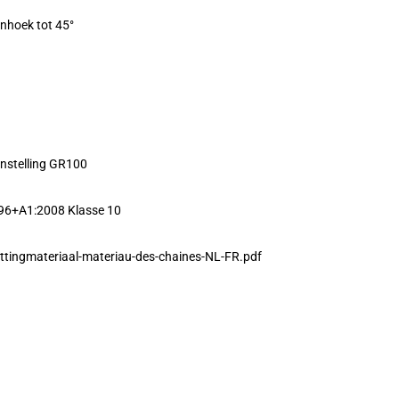
enhoek tot 45°
nstelling GR100
96+A1:2008 Klasse 10
ttingmateriaal-materiau-des-chaines-NL-FR.pdf