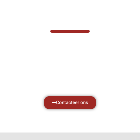
VABOTEC HELPT U GRAAG VERDER
Hef- en hijswerktuigen vereisen kennis van
zaken, daarom ondersteunen wij u graag
met al uw vragen.
Neem vrijblijvend contact op.
Contacteer ons