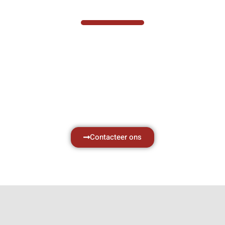
VABOTEC HELPT U GRAAG VERDER
Hef- en hijswerktuigen vereisen kennis van
zaken, daarom ondersteunen wij u graag
met al uw vragen.
Neem vrijblijvend contact op.
Contacteer ons