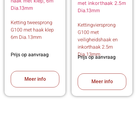
Ketting tweesprong
Kettingviersprong
G100 met haak klep
G100 met
6m Dia.13mm
veiligheidshaak en
inkorthaak 2.5m
Dia.13mm
Prijs op aanvraag
Prijs op aanvraag
Meer info
Meer info
VABOTEC HELPT U GRAAG VERDER