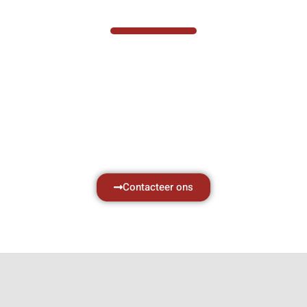
VABOTEC HELPT U GRAAG VERDER
Hef- en hijswerktuigen vereisen kennis van
zaken, daarom ondersteunen wij u graag
met al uw vragen.
Neem vrijblijvend contact op.
Contacteer ons