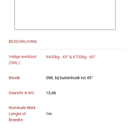
BESCHRIJVING
Veilige werklast
9400kg - 45° & 6700kg - 60°
(SWL):
Bereik:
SWL bij buitenhoek tot 45°
Gewicht in KG:
13,46
Nominale Werk
Lengte of
1m
Breedte: