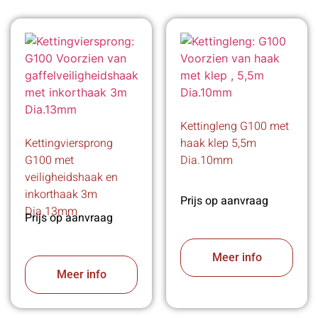
Kettingleng G100 met
Kettingviersprong
haak klep 5,5m
G100 met
Dia.10mm
veiligheidshaak en
inkorthaak 3m
Prijs op aanvraag
Dia.13mm
Prijs op aanvraag
Meer info
Meer info