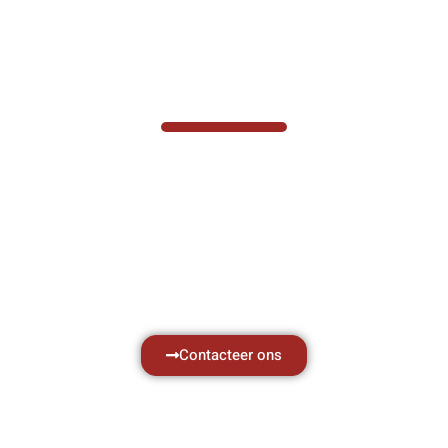
VABOTEC HELPT U GRAAG VERDER
Hef- en hijswerktuigen vereisen kennis van
zaken, daarom ondersteunen wij u graag
met al uw vragen.
Neem vrijblijvend contact op.
Contacteer ons