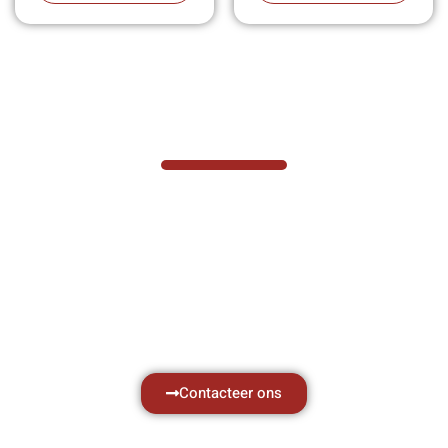
VABOTEC HELPT U GRAAG VERDER
Hef- en hijswerktuigen vereisen kennis van
zaken, daarom ondersteunen wij u graag
met al uw vragen.
Neem vrijblijvend contact op.
Contacteer ons