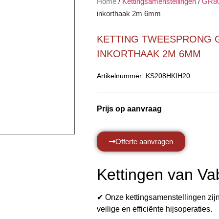
Home
/
Kettingsamenstellingen
/
GR8
inkorthaak 2m 6mm
KETTING TWEESPRONG G
INKORTHAAK 2M 6MM
Artikelnummer:
KS208HKIH20
Prijs op aanvraag
Offerte aanvragen
Kettingen van Va
✔ Onze kettingsamenstellingen zij
veilige en efficiënte hijsoperaties.