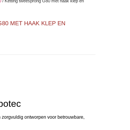
0
/
Ketting tweesprong G80 met haak klep en
80 MET HAAK KLEP EN
botec
n zorgvuldig ontworpen voor betrouwbare,