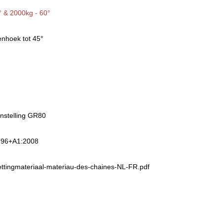
° & 2000kg - 60°
enhoek tot 45°
nstelling GR80
996+A1:2008
ttingmateriaal-materiau-des-chaines-NL-FR.pdf